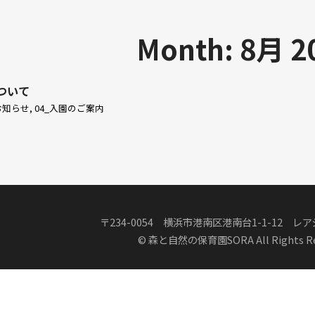
Month:
8月 2
について
_お知らせ
,
04_入園のご案内
〒234-0054 横浜市港南区港南台1-1-12 レ
© 森と自然の保育園SORA All Rights Re