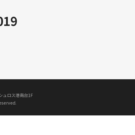
019
アシュロス港南台1F
served.