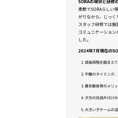
SORAの現状と研修
柔軟でSORAらし
がりなから、じっく
スタッフ研修では施
コミュニケーション
した。
2024年7月現在の
成長段階を踏まえて
午睡のタイミング、
異年齢保育のメリッ
夕方の玩具片付けの
大きい子チームの活